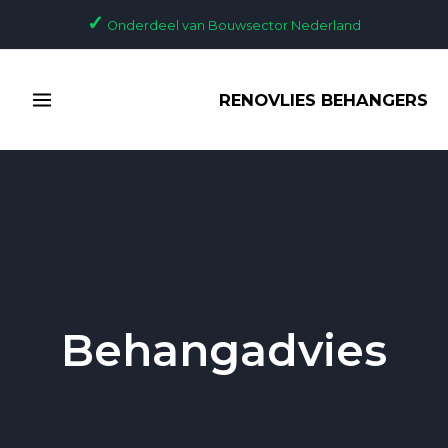
Ga
✓
Onderdeel van Bouwsector Nederland
naar
de
MAIN
inhoud
RENOVLIES BEHANGERS
MENU
Behangadvies