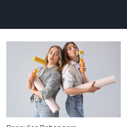
Renovlies
Behangers
Aanbrengen:
Tips
voor
een
Perfecte
Wandrenovatie