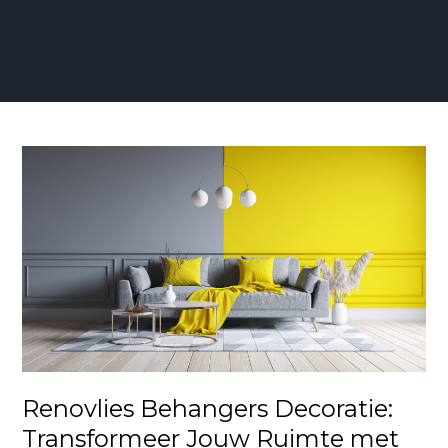
Renovlies
Behangers
Decoratie:
Transformeer
Jouw
Ruimte
met
Stijlvolle
Wandafwerking
Renovlies Behangers Decoratie:
Transformeer Jouw Ruimte met