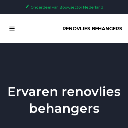
Ga
✓
Onderdeel van Bouwsector Nederland
naar
de
MAIN
inhoud
RENOVLIES BEHANGERS
MENU
Ervaren renovlies
behangers