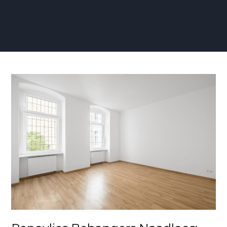
Renovlies
Behangers
Naadloos:
Perfectie
in
Wandafwerking