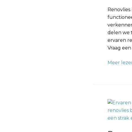
Entree
Renovlies
functionee
verkennen
delen we 
ervaren re
Vraag een 
Meer leze
Renovlies
Behanger
Renovatie:
Vakmansc