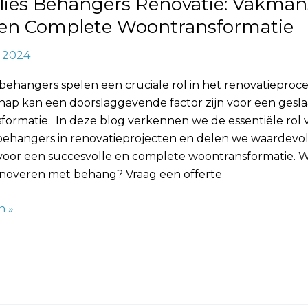
lies Behangers Renovatie: Vakma
een Complete Woontransformatie
, 2024
formatie
behangers spelen een cruciale rol in het renovatieproc
ap kan een doorslaggevende factor zijn voor een gesl
formatie. In deze blog verkennen we de essentiële rol 
 behangers in renovatieprojecten en delen we waardevol
voor een succesvolle en complete woontransformatie. Wi
noveren met behang? Vraag een offerte
n »