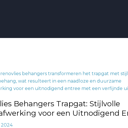
s
ies Behangers Trapgat: Stijlvolle
rking
fwerking voor een Uitnodigend E
, 2024
nd