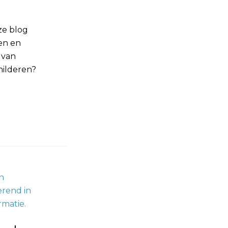
eze blog
en en
 van
hilderen?