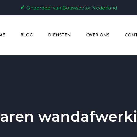
✓
Onderdeel van Bouwsector Nederland
ME
BLOG
DIENSTEN
OVER ONS
CONT
varen wandafwerki