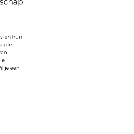
nschap
es, en hun
aagde
van
le
l je een