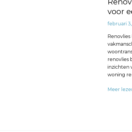
Renov
voor
een
voor 
Complete
februari 3
Woontrans
Renovlies 
vakmansch
woontrans
renovlies
inzichten 
woning re
Meer leze