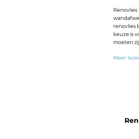
Renovlies 
wandafwer
renovlies
keuze is v
moeten zij
Meer leze
Ren