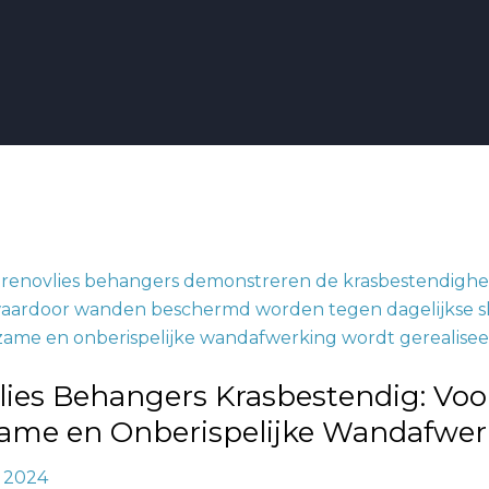
s
dig:
lies Behangers Krasbestendig: Voo
e
ame en Onberispelijke Wandafwer
ijke
, 2024
rking