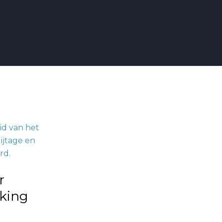
r
king