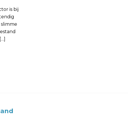
r is bij
tendig
 slimme
bestand
[…]
land