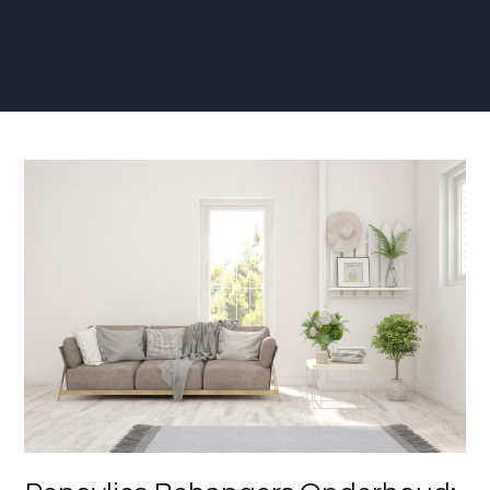
Renovlies
Behangers
Onderhoud:
Tips
voor
een
Langdurig
Mooie
Wandafwerking