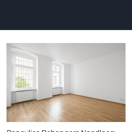
Renovlies
Behangers
Naadloos:
Perfectie
in
Wandafwerking