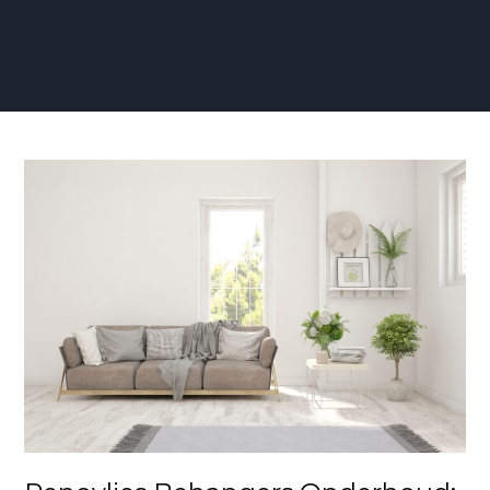
Renovlies
Behangers
Onderhoud:
Tips
voor
een
Langdurig
Mooie
Wandafwerking