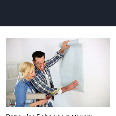
Renovlies
Behangers
Muren:
Vakmanschap
voor
Duurzame
en
Stijlvolle
Wandafwerking