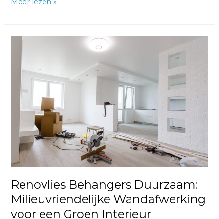
Meer lezen »
Renovlies
Behangers
Duurzaam:
Milieuvriendelijke
Wandafwerking
voor
een
Groen
Interieur
Renovlies Behangers Duurzaam:
Milieuvriendelijke Wandafwerking
voor een Groen Interieur