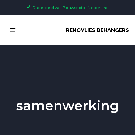
Ga
✓
Onderdeel van Bouwsector Nederland
naar
de
MAIN
inhoud
RENOVLIES BEHANGERS
MENU
samenwerking