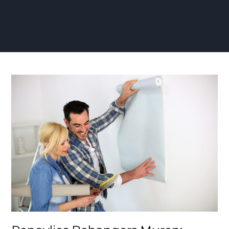
Renovlies
Behangers
Muren:
Vakmanschap
voor
Duurzame
en
Stijlvolle
Wandafwerking