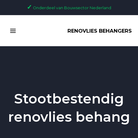
Ga
✓
Onderdeel van Bouwsector Nederland
naar
de
MAIN
inhoud
RENOVLIES BEHANGERS
MENU
Stootbestendig
renovlies behang