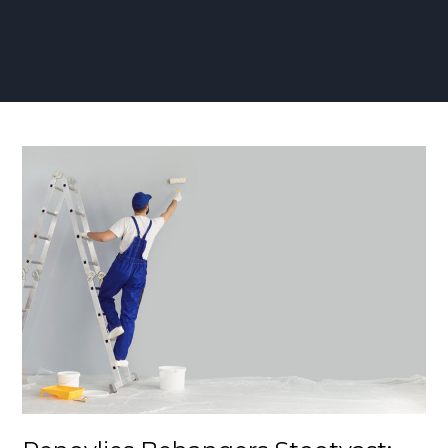
Renovlies
Behangers
Stootvast:
Duurzame
Wandafwerking
voor
Een
Strak
en
Sterk
Interieur