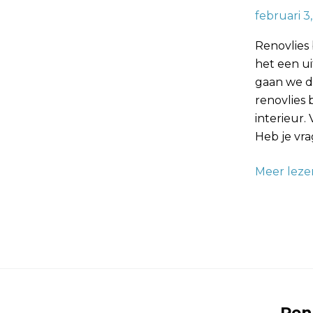
en
februari 3
Sterk
Renovlies
Interieur
het een u
gaan we d
renovlies 
interieur.
Heb je vra
Meer leze
Ren