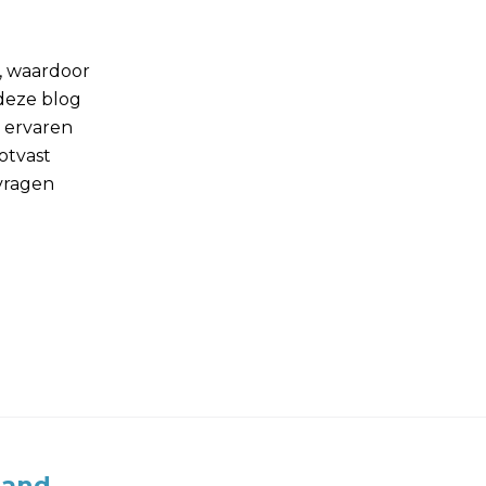
, waardoor
deze blog
 ervaren
otvast
nvragen
land