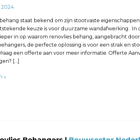
, 2024
 behang staat bekend om zijn stootvaste eigenschappen
itstekende keuze is voor duurzame wandafwerking. In 
ieper in op waarom renovlies behang, aangebracht door
behangers, de perfecte oplossing is voor een strak en sto
 Vraag een offerte aan voor meer informatie. Offerte Aa
gen? […]
n »
ovlies Behangers
|
Bouwsector Neder