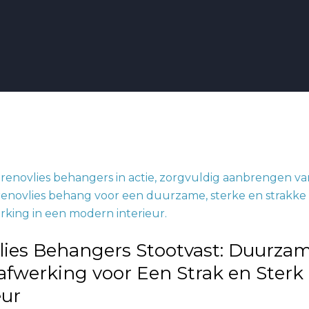
s
e
lies Behangers Stootvast: Duurza
rking
fwerking voor Een Strak en Sterk
eur