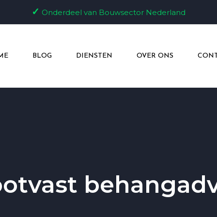
✓
Onderdeel van Bouwsector Nederland
ME
BLOG
DIENSTEN
OVER ONS
CONT
ootvast behangadv