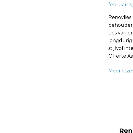
februari 3
Wandafwe
Renovlies
behouden 
tips van 
langdurig 
stijlvol i
Offerte Aa
Meer leze
Ren