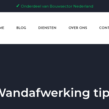
✓
Onderdeel van Bouwsector Nederland
ME
BLOG
DIENSTEN
OVER ONS
CONT
andafwerking ti