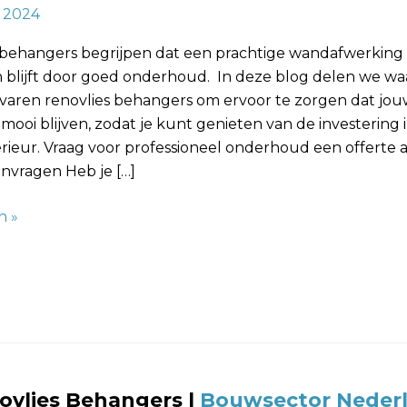
, 2024
rking
 behangers begrijpen dat een prachtige wandafwerking
blijft door goed onderhoud. In deze blog delen we wa
ervaren renovlies behangers om ervoor te zorgen dat j
mooi blijven, zodat je kunt genieten van de investering 
nterieur. Vraag voor professioneel onderhoud een offerte 
nvragen Heb je […]
n »
ovlies Behangers
|
Bouwsector Neder