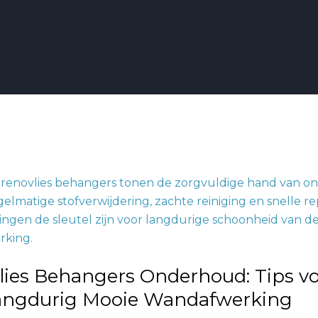
s
d:
lies Behangers Onderhoud: Tips v
angdurig Mooie Wandafwerking