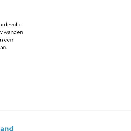
ardevolle
ouw wanden
in een
aan.
land